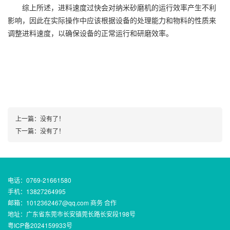
综上所述，进料速度过快会对纳米砂磨机的运行效率产生不利
影响，因此在实际操作中应该根据设备的处理能力和物料的性质来
调整进料速度，以确保设备的正常运行和研磨效率。
上一篇：没有了！
下一篇：没有了！
电话：0769-21661580
手机：13827264995
邮箱：1012362467@qq.com 商务 合作
地址：广东省东莞市长安镇莞长路长安段198号
粤ICP备2024159933号