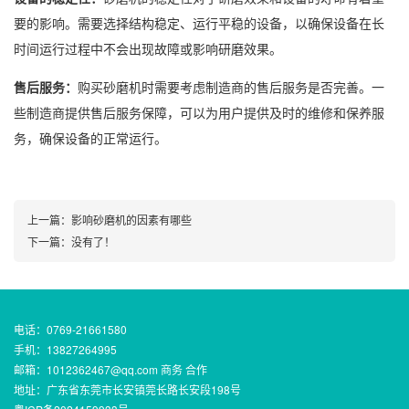
要的影响。需要选择结构稳定、运行平稳的设备，以确保设备在长
时间运行过程中不会出现故障或影响研磨效果。
售后服务：
购买砂磨机时需要考虑制造商的售后服务是否完善。一
些制造商提供售后服务保障，可以为用户提供及时的维修和保养服
务，确保设备的正常运行。
上一篇：
影响砂磨机的因素有哪些
下一篇：没有了！
电话：0769-21661580
手机：13827264995
邮箱：1012362467@qq.com 商务 合作
地址：广东省东莞市长安镇莞长路长安段198号