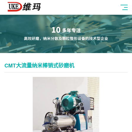
CMT大流量纳米棒销式砂磨机