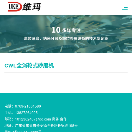
CWL全涡轮式砂磨机
电话：0769-21661580
手机：13827264995
邮箱：1012362467@qq.com 商务 合作
地址：广东省东莞市长安镇莞长路长安段198号
粤ICP备2024159933号