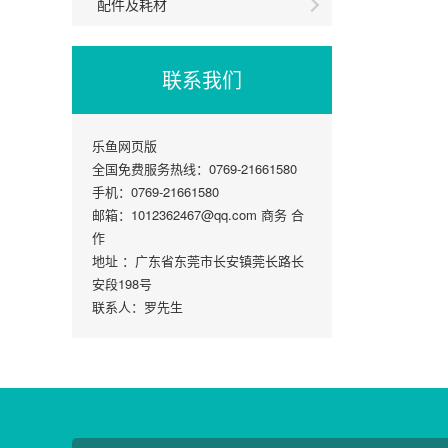
配件及耗材
联系我们
乐鱼网页版
全国免费服务热线：0769-21661580
手机：0769-21661580
邮箱：1012362467@qq.com 商务 合
作
地址 ：广东省东莞市长安镇莞长路长
安段198号
联系人：罗先生