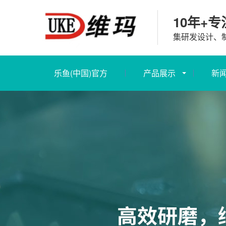
10年+
集研发设计、
乐鱼(中国)官方
产品展示
新