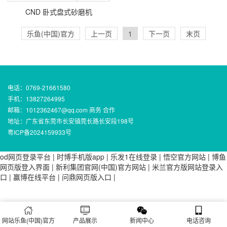
CND 卧式盘式砂磨机
乐鱼(中国)官方
上一页
1
下一页
末页
电话：0769-21661580
手机：13827264995
邮箱：1012362467@qq.com 商务 合作
地址：广东省东莞市长安镇莞长路长安段198号
粤ICP备2024159933号
od网页登录平台
|
时博手机版app
|
乐发1在线登录
|
悟空官方网站
|
博鱼
网页版登入界面
|
新利集团官网(中国)官方网站
|
米兰官方版网站登录入
口
|
赢博在线平台
|
问鼎网页版入口
|
网站乐鱼(中国)官方
产品展示
新闻中心
电话咨询