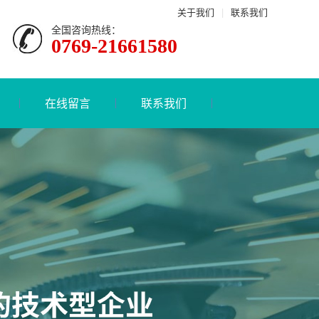
关于我们
|
联系我们
全国咨询热线：
0769-21661580
在线留言
联系我们