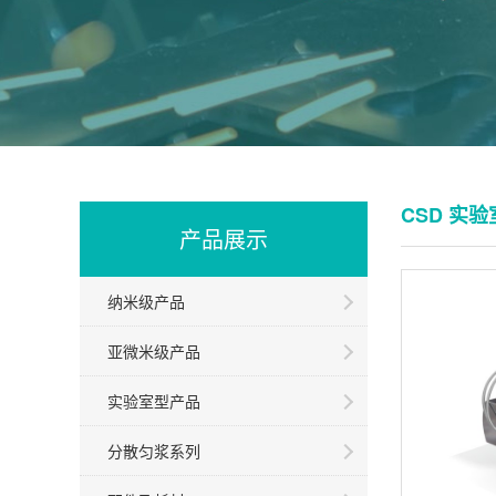
CSD 实
产品展示
纳米级产品
亚微米级产品
实验室型产品
分散匀浆系列