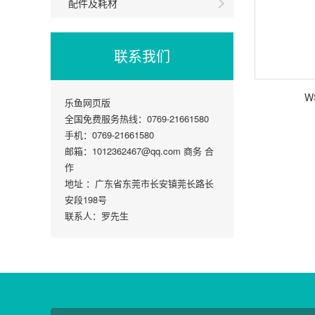
配件及耗材
联系我们
W
乐鱼网页版
全国免费服务热线：0769-21661580
手机：0769-21661580
邮箱：1012362467@qq.com 商务 合
作
地址 ：广东省东莞市长安镇莞长路长
安段198号
联系人：罗先生