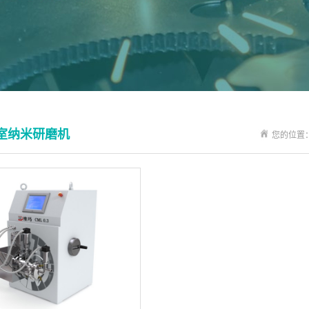
验室纳米研磨机
您的位置