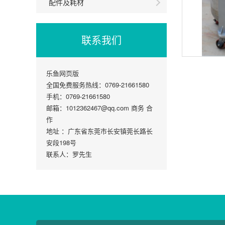
配件及耗材
联系我们
乐鱼网页版
全国免费服务热线：0769-21661580
手机：0769-21661580
邮箱：1012362467@qq.com 商务 合
作
地址 ：广东省东莞市长安镇莞长路长
安段198号
联系人：罗先生