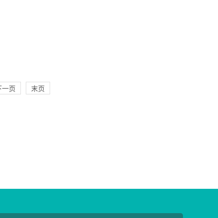
下一页
末页