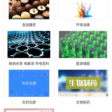
食品糖浆
环保油墨
碳纳米管 电解液 导电浆料
能源储能
农药化肥
生物制药