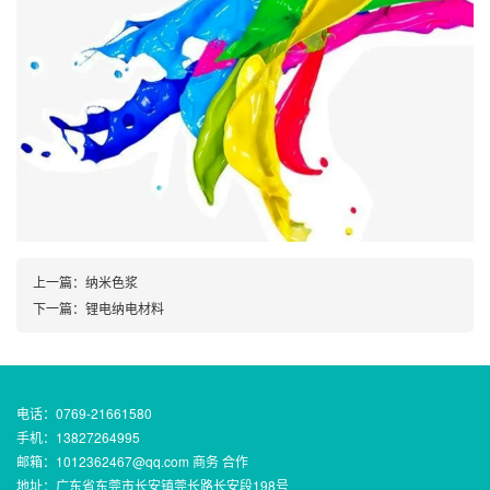
上一篇：
纳米色浆
下一篇：
锂电纳电材料
电话：0769-21661580
手机：13827264995
邮箱：1012362467@qq.com 商务 合作
地址：广东省东莞市长安镇莞长路长安段198号