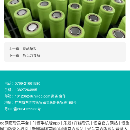
上一篇：
食品糖浆
下一篇：
巧克力食品
电话：0769-21661580
手机：13827264995
邮箱：1012362467@qq.com 商务 合作
地址：广东省东莞市长安镇莞长路长安段198号
粤ICP备2024159933号
od网页登录平台
|
时博手机版app
|
乐发1在线登录
|
悟空官方网站
|
博鱼
网页版登入界面
|
新利集团官网(中国)官方网站
|
米兰官方版网站登录入