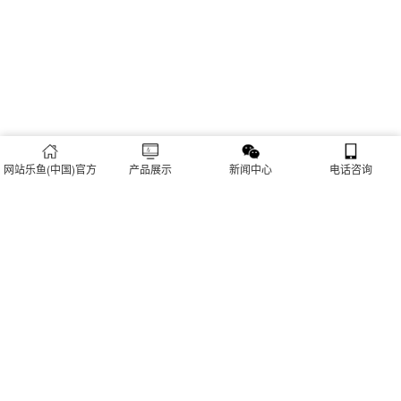
网站乐鱼(中国)官方
产品展示
新闻中心
电话咨询